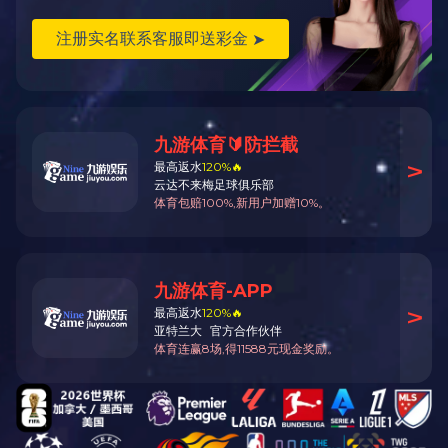
产品中心
OG视讯(中国)公司官网
高能钽混合电容器
固体电解钽电容器
SUPER
HYBRID
SOLID
片式固体电解质钽电容器
非固体电解质钽电容器
CHIP
ELECTROLYTE
查看更多 +