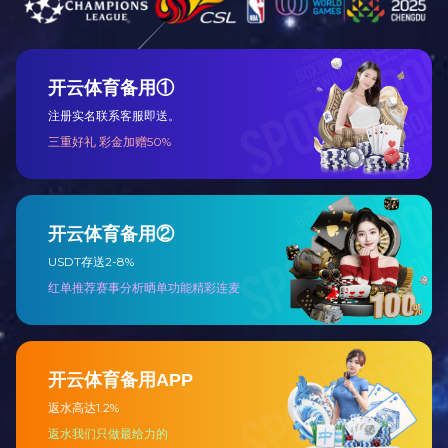
行业新闻
电解电容器的优异功能有哪些
查看更多 +
产品中心
CAXL-7R5-4×9
OG视讯(中国)公司官网产品体积小、质量优、性
能稳定...
CSE-24-35-Z-A
OG视讯(中国)公司官网产品体积小、质量优、性
能稳定...