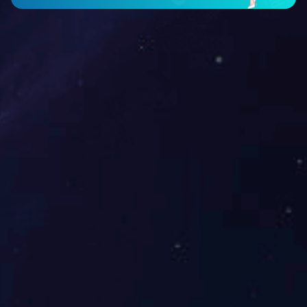
关于日望
OG视讯(中国)公司官网