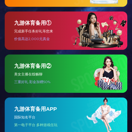
CSE-35-7-Z-A
OG视讯(中国)公司官网产品体积小、质量优、性
能稳定...
查看更多 +
高能钽混合电容器
THC1
OG视讯(中国)公司官网产品体积小、
质量优、性能稳定...
查看更多 +