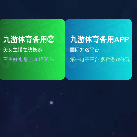
关于开展
OG视讯(中国)公司官网 安全生产标识制作、安全元文化墙...
、性能稳