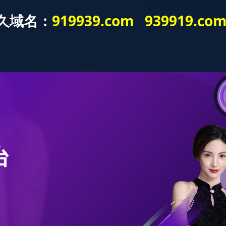
热线电话：
0731-22395088