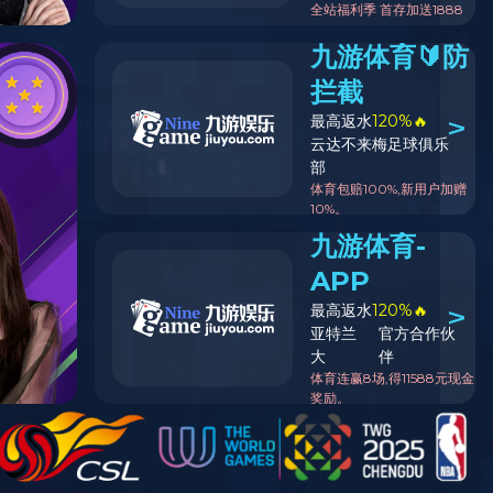
闻中心
讯(中国)公司
官网
魅力巾帼 花香满溢——宏明日望“三八”妇女节花艺活动
、性能稳
OG视讯(中国)公司官网启动2020年“安全生产月”活动