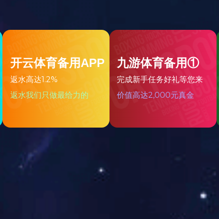
6月1日9点30分，按照国务院安委会办公室《
06
2...
OG视讯(中国)公司官网产品体积小、质量优
01
定、可...
查看更多 +
中心