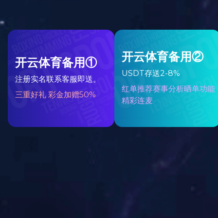
2020-
29
2024-
产品